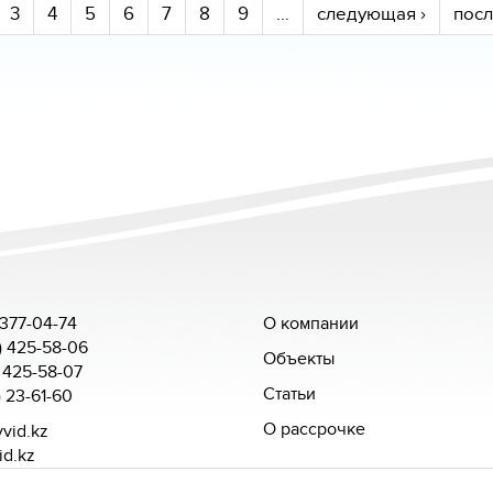
3
4
5
6
7
8
9
…
следующая ›
посл
 377-04-74
О компании
) 425-58-06
Объекты
 425-58-07
Статьи
) 23-61-60
О рассрочке
vid.kz
id.kz