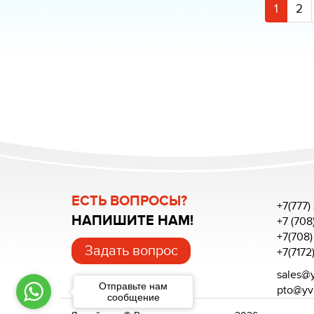
1
2
ЕСТЬ ВОПРОСЫ?
+7(777)
НАПИШИТЕ НАМ!
+7 (708
+7(708)
Задать вопрос
+7(7172
sales@y
Отправьте нам
pto@yv
сообщение