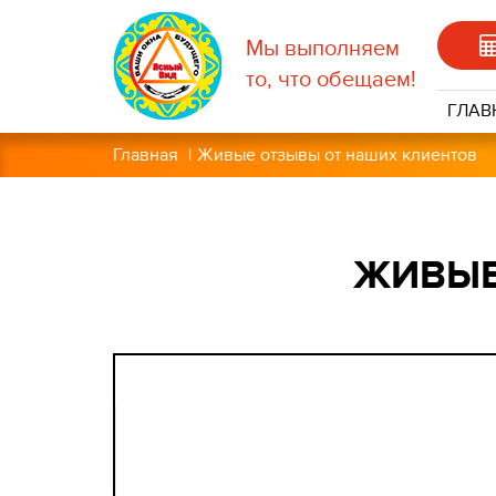
Перейти
к
Мы выполняем
основному
то, что обещаем!
содержанию
ГЛАВ
Главная
Живые отзывы от наших клиентов
ЖИВЫЕ