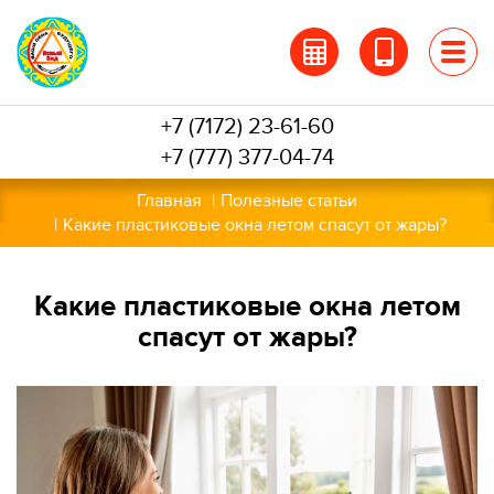
Перейти
к
основному
содержанию
+7 (7172) 23-61-60
+7 (777) 377-04-74
Главная
Полезные статьи
Какие пластиковые окна летом спасут от жары?
Какие пластиковые окна летом
спасут от жары?