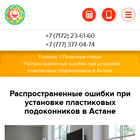
Перейти
к
основному
содержанию
+7 (7172) 23-61-60
+7 (777) 377-04-74
Главная
Полезные статьи
Распространенные ошибки при установке
пластиковых подоконников в Астане
Распространенные ошибки при
установке пластиковых
подоконников в Астане