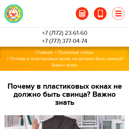
Перейти
к
основному
содержанию
+7 (7172) 23-61-60
+7 (777) 377-04-74
Главная
Полезные статьи
Почему в пластиковых окнах не должно быть свинца?
Важно знать
Почему в пластиковых окнах не
должно быть свинца? Важно
знать